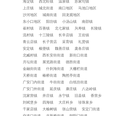
海淀镇
西北旺镇
温泉镇
苏家坨镇
上庄镇
城北街道
南口地区
马池口地区
沙河地区
城南街道
回龙观地区
东小口地区
阳坊镇
小汤山镇
南邵镇
崔村镇
百善镇
北七家镇
兴寿镇
长陵镇
流村镇
十三陵镇
长辛店镇
王佐镇
青云店镇
长子营店
采育镇
礼贤镇
安定镇
榆垡镇
魏善庄镇
庞各庄镇
北臧村镇
西长安街街道
新街口街道
月坛街道
展览路街道
德胜街道
金融街街道
什刹海街道
大栅栏街道
天桥街道
椿桥街道
陶然亭街道
广安门内街道
牛街街道
白纸坊街道
广安门外街道
延庆镇
康庄镇
八达岭镇
沈家营镇
井庄镇
永宁镇
旧县镇
香营乡
刘斌堡乡
四海镇
大庄科乡
珍珠泉乡
千家店镇
大榆树镇
张山营镇
安定门街道
交道口街道
北新桥街道
朝阳门街道