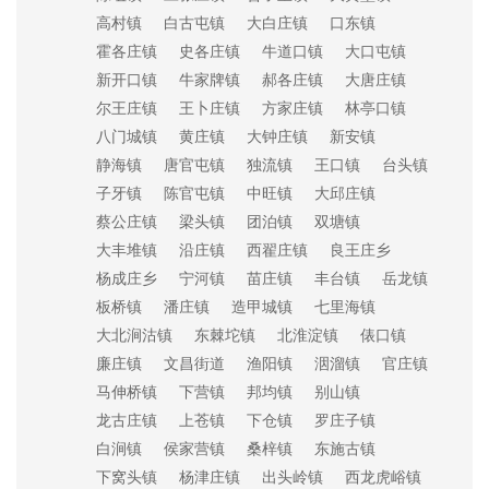
高村镇
白古屯镇
大白庄镇
口东镇
霍各庄镇
史各庄镇
牛道口镇
大口屯镇
新开口镇
牛家牌镇
郝各庄镇
大唐庄镇
尔王庄镇
王卜庄镇
方家庄镇
林亭口镇
八门城镇
黄庄镇
大钟庄镇
新安镇
静海镇
唐官屯镇
独流镇
王口镇
台头镇
子牙镇
陈官屯镇
中旺镇
大邱庄镇
蔡公庄镇
梁头镇
团泊镇
双塘镇
大丰堆镇
沿庄镇
西翟庄镇
良王庄乡
杨成庄乡
宁河镇
苗庄镇
丰台镇
岳龙镇
板桥镇
潘庄镇
造甲城镇
七里海镇
大北涧沽镇
东棘坨镇
北淮淀镇
俵口镇
廉庄镇
文昌街道
渔阳镇
洇溜镇
官庄镇
马伸桥镇
下营镇
邦均镇
别山镇
龙古庄镇
上苍镇
下仓镇
罗庄子镇
白涧镇
侯家营镇
桑梓镇
东施古镇
下窝头镇
杨津庄镇
出头岭镇
西龙虎峪镇