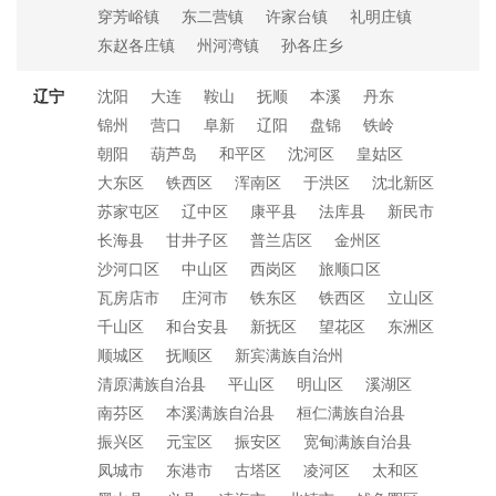
穿芳峪镇
东二营镇
许家台镇
礼明庄镇
东赵各庄镇
州河湾镇
孙各庄乡
辽宁
沈阳
大连
鞍山
抚顺
本溪
丹东
锦州
营口
阜新
辽阳
盘锦
铁岭
朝阳
葫芦岛
和平区
沈河区
皇姑区
大东区
铁西区
浑南区
于洪区
沈北新区
苏家屯区
辽中区
康平县
法库县
新民市
长海县
甘井子区
普兰店区
金州区
沙河口区
中山区
西岗区
旅顺口区
瓦房店市
庄河市
铁东区
铁西区
立山区
千山区
和台安县
新抚区
望花区
东洲区
顺城区
抚顺区
新宾满族自治州
清原满族自治县
平山区
明山区
溪湖区
南芬区
本溪满族自治县
桓仁满族自治县
振兴区
元宝区
振安区
宽甸满族自治县
凤城市
东港市
古塔区
凌河区
太和区