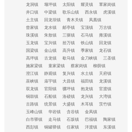
龙洞镇
堰坪镇
太阳镇
耀灵镇
覃家岗镇
井口镇
中梁镇
歌乐山镇
西永镇
虎溪镇
土主镇
回龙坝镇
青木关镇
凤凰镇
曾家镇
龙水镇
邮亭镇
宝顶镇
万古镇
珠溪镇
朱敖镇
三驱镇
石马镇
雍溪镇
玉龙镇
宝兴镇
拾万镇
铁山镇
回龙镇
国梁镇
金山镇
高升镇
季家镇
龙石镇
高坪镇
古龙镇
歇马镇
金刀峡镇
三圣镇
施家梁镇
童家梁镇
蔡家岗镇
柳荫镇
澄江镇
静观镇
复兴镇
水土镇
天府镇
巫峡镇
庙宇镇
大昌镇
福田镇
龙溪镇
双龙镇
官阳镇
骡坪镇
抱龙镇
官渡镇
铜鼓镇
石船镇
洛碛镇
龙兴镇
大湾镇
古路镇
统景镇
大盛镇
木耳镇
茨竹镇
玉峰山镇
华岩镇
含谷镇
金凤镇
白市驿镇
走马镇
石坂镇
巴福镇
陶家镇
西彭镇
铜罐驿镇
任家镇
洋渡镇
东溪镇