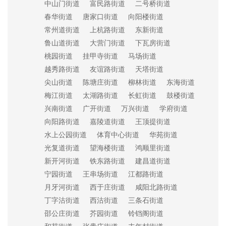
中山门街道
富民路街道
二号桥街道
春华街道
唐家口街道
向阳楼街道
常州道街道
上杭路街道
东新街道
鲁山道街道
大营门街道
下瓦房街道
桃园街道
挂甲寺街道
马场街道
越秀路街道
友谊路街道
天塔街道
尖山街道
陈塘庄街道
柳林街道
东海街道
梅江街道
太湖路街道
长虹街道
鼓楼街道
兴南街道
广开街道
万兴街道
学府街道
向阳路街道
嘉陵道街道
王顶提街道
水上公园街道
体育中心街道
华苑街道
光复道街道
望海楼街道
鸿顺里街道
新开河街道
铁东路街道
建昌道街道
宁园街道
王串场街道
江都路街道
月牙河街道
西于庄街道
咸阳北路街道
丁字沽街道
西沽街道
三条石街道
邵公庄街道
芥园街道
铃铛阁街道