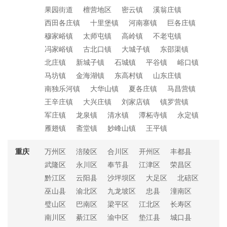
果园街道
檀营地区
密云镇
溪翁庄镇
西田各庄镇
十里堡镇
河南寨镇
巨各庄镇
穆家峪镇
太师屯镇
高岭镇
不老屯镇
冯家峪镇
古北口镇
大城子镇
东邵渠镇
北庄镇
新城子镇
石城镇
平谷镇
峪口镇
马坊镇
金海湖镇
东高村镇
山东庄镇
南独乐河镇
大华山镇
夏各庄镇
马昌营镇
王辛庄镇
大兴庄镇
刘家店镇
镇罗营镇
军庄镇
龙泉镇
清水镇
潭柘寺镇
永定镇
雁翅镇
斋堂镇
妙峰山镇
王平镇
重庆
万州区
涪陵区
合川区
开州区
丰都县
武隆区
永川区
奉节县
江津区
荣昌区
黔江区
云阳县
沙坪坝区
大足区
北碚区
巫山县
渝北区
九龙坡区
忠县
潼南区
璧山区
巴南区
梁平区
江北区
长寿区
南川区
綦江区
渝中区
垫江县
城口县