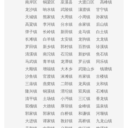
南岸区
铜梁区
巫溪县
大渡口区
高峰镇
龙沙镇
响水镇
武陵镇
瀼渡镇
甘宁镇
天城镇
熊家镇
大周镇
小周镇
孙家镇
高粱镇
李河镇
分水镇
余家镇
后山镇
弹子镇
长岭镇
新田镇
走马镇
白土镇
长滩镇
白羊镇
太安镇
龙驹镇
太龙镇
罗田镇
新乡镇
郭村镇
百胜镇
珍溪镇
清溪镇
南沱镇
石沱镇
新妙镇
焦石镇
马武镇
青羊镇
龙潭镇
罗云镇
同乐镇
大顺镇
增福镇
大木乡
武陵山乡
钱塘镇
沙鱼镇
官渡镇
涞滩镇
肖家镇
古楼镇
三庙镇
燕窝镇
二郎镇
龙凤镇
太和镇
隆兴镇
铜溪镇
渭坨镇
双凤镇
石滩镇
清平镇
土场镇
小沔镇
三汇镇
香龙镇
双槐镇
大德镇
厚坝镇
金峰镇
温泉镇
郭家镇
郭家镇
白桥镇
和谦镇
河堰镇
大进镇
谭家镇
敦好镇
高桥镇
九龙山镇