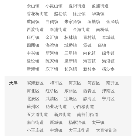
余山镇
小昆山镇
夏阳街道
盈浦街道
香花桥街道
赵巷镇
徐泾镇
华新镇
重固镇
白鹤镇
朱家角镇
练塘镇
金泽镇
西渡街道
奉浦街道
金海街道
南桥镇
庄行镇
金汇镇
柘林镇
青村镇
奉城镇
四团镇
海湾镇
城桥镇
堡镇
庙镇
中兴镇
新河镇
三星镇
向化镇
绿华镇
建设镇
陈家镇
竖新镇
港西镇
港沿镇
新海镇
东平镇
长兴镇
新村乡
横沙乡
天津
滨海新区
和平区
河东区
河西区
南开区
河北区
红桥区
东丽区
西青区
津南区
北辰区
武清区
宝坻区
静海区
宁河区
蓟州区
劝业场街道
小白楼街道
五大道街道
新兴街道
南营门街道
南市街道
新城镇
杨家泊镇
太平镇
小王庄镇
中塘镇
大王庄街道
大直沽街道