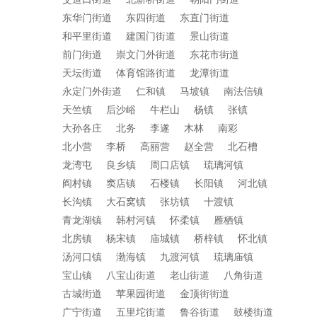
东华门街道
东四街道
东直门街道
和平里街道
建国门街道
景山街道
前门街道
崇文门外街道
东花市街道
天坛街道
体育馆路街道
龙潭街道
永定门外街道
仁和镇
马坡镇
南法信镇
天竺镇
后沙峪
牛栏山
杨镇
张镇
大孙各庄
北务
李遂
木林
南彩
北小营
李桥
高丽营
赵全营
北石槽
龙湾屯
良乡镇
周口店镇
琉璃河镇
阎村镇
窦店镇
石楼镇
长阳镇
河北镇
长沟镇
大石窝镇
张坊镇
十渡镇
青龙湖镇
韩村河镇
怀柔镇
雁栖镇
北房镇
杨宋镇
庙城镇
桥梓镇
怀北镇
汤河口镇
渤海镇
九渡河镇
琉璃庙镇
宝山镇
八宝山街道
老山街道
八角街道
古城街道
苹果园街道
金顶街街道
广宁街道
五里坨街道
鲁谷街道
鼓楼街道