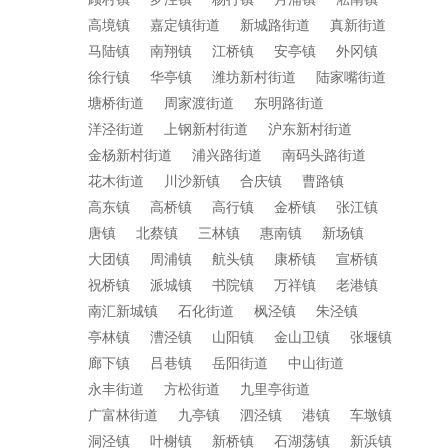
高境镇
嘉定镇街道
新城路街道
真新街道
马陆镇
南翔镇
江桥镇
安亭镇
外冈镇
徐行镇
华亭镇
潍坊新村街道
陆家嘴街道
塘桥街道
周家渡街道
东明路街道
洋泾街道
上钢新村街道
沪东新村街道
金杨新村街道
浦兴路街道
南码头路街道
花木街道
川沙新镇
合庆镇
曹路镇
高东镇
高桥镇
高行镇
金桥镇
张江镇
唐镇
北蔡镇
三林镇
惠南镇
新场镇
大团镇
周浦镇
航头镇
康桥镇
宣桥镇
祝桥镇
派城镇
书院镇
万祥镇
老港镇
南汇新城镇
石化街道
枫泾镇
朱泾镇
亭林镇
漕泾镇
山阳镇
金山卫镇
张堰镇
廊下镇
吕巷镇
岳阳街道
中山街道
永丰街道
方松街道
九里亭街道
广富林街道
九亭镇
泗泾镇
港镇
车墩镇
洞泾镇
叶榭镇
新桥镇
石湖荡镇
新浜镇