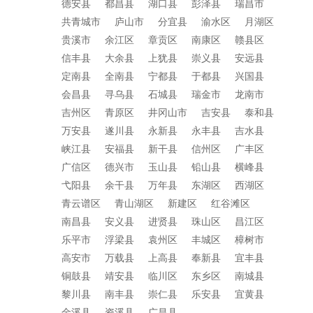
德安县
都昌县
湖口县
彭泽县
瑞昌市
共青城市
庐山市
分宜县
渝水区
月湖区
贵溪市
余江区
章贡区
南康区
赣县区
信丰县
大余县
上犹县
崇义县
安远县
定南县
全南县
宁都县
于都县
兴国县
会昌县
寻乌县
石城县
瑞金市
龙南市
吉州区
青原区
井冈山市
吉安县
泰和县
万安县
遂川县
永新县
永丰县
吉水县
峡江县
安福县
新干县
信州区
广丰区
广信区
德兴市
玉山县
铅山县
横峰县
弋阳县
余干县
万年县
东湖区
西湖区
青云谱区
青山湖区
新建区
红谷滩区
南昌县
安义县
进贤县
珠山区
昌江区
乐平市
浮梁县
袁州区
丰城区
樟树市
高安市
万载县
上高县
奉新县
宜丰县
铜鼓县
靖安县
临川区
东乡区
南城县
黎川县
南丰县
崇仁县
乐安县
宜黄县
金溪县
资溪县
广昌县