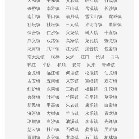
天和镇
中和镇
义和镇
临江镇
竹溪镇
铁桥镇
南雅镇
巫山镇
岳溪镇
长沙镇
南门镇
渠口镇
满月镇
雪宝山镇
虎威镇
社坛镇
社坛镇
三元镇
许明寺镇
董家镇
保合镇
仁沙镇
兴龙镇
树人镇
十直镇
兴义镇
双路镇
高家镇
龙孔镇
暨龙镇
龙河镇
武平镇
江池镇
湛普镇
包鸾镇
南天湖镇
桐梓
火炉
江口
长坝
白马
鸭江
平桥
和顺
双河
凤来
青峰镇
金龙镇
临江镇
何埂镇
松溉镇
仙龙镇
吉安镇
五间镇
来苏镇
宝峰镇
双石镇
红炉镇
永荣镇
三教镇
板桥镇
朱沱镇
兴隆镇
吐祥镇
竹园镇
公平镇
草堂镇
新民镇
甲高镇
朱衣镇
康乐镇
白帝镇
汾河镇
大树镇
羊市镇
永乐镇
青龙镇
珞璜镇
白沙镇
油溪镇
李市镇
先锋镇
慈云镇
杜市镇
石蟆镇
蔡家镇
吴滩镇
贾嗣镇
永兴镇
龙华镇
石门镇
柏林镇