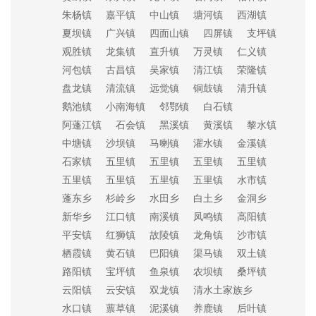
朱杨镇
嘉平镇
中山镇
塘河镇
西湖镇
夏坝镇
广兴镇
四面山镇
四屏镇
支坪镇
观胜镇
龙集镇
直升镇
万灵镇
仁义镇
河包镇
古昌镇
吴家镇
清江镇
荣隆镇
盘龙镇
清流镇
远觉镇
铜鼓镇
清升镇
鹅池镇
小南海镇
邻鄂镇
白石镇
阿蓬江镇
石会镇
黑溪镇
黄溪镇
黎水镇
中塘镇
沙坝镇
马喇镇
濯水镇
金溪镇
石家镇
五里镇
五里镇
五里镇
五里镇
五里镇
五里镇
五里镇
五里镇
水市镇
蓬东乡
杉岭乡
水田乡
白土乡
金洞乡
新华乡
江口镇
南溪镇
凤鸣镇
高阳镇
平安镇
红狮镇
故陵镇
龙角镇
沙市镇
栖霞镇
黄石镇
巴阳镇
渠马镇
双土镇
路阳镇
宝坪镇
鱼泉镇
农坝镇
桑坪镇
云阳镇
云安镇
双龙镇
清水土家族乡
水口镇
蔈草镇
泥溪镇
养鹿镇
后叶镇