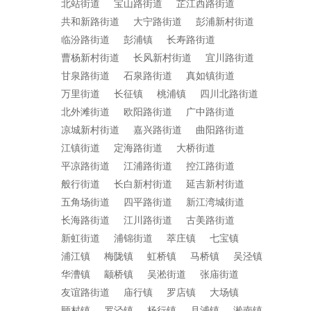
北站街道
宝山路街道
芷江西路街道
共和新路街道
大宁路街道
彭浦新村街道
临汾路街道
彭浦镇
长寿路街道
曹杨新村街道
长风新村街道
宜川路街道
甘泉路街道
石泉路街道
真如镇街道
万里街道
长征镇
桃浦镇
四川北路街道
北外滩街道
欧阳路街道
广中路街道
凉城新村街道
嘉兴路街道
曲阳路街道
江镇街道
定海路街道
大桥街道
平凉路街道
江浦路街道
控江路街道
般行街道
长白新村街道
延吉新村街道
五角场街道
四平路街道
新江湾城街道
长海路街道
江川路街道
古美路街道
新虹街道
浦锦街道
萃庄镇
七宝镇
浦江镇
梅陇镇
虹桥镇
马桥镇
吴泾镇
华漕镇
颛桥镇
吴淞街道
张庙街道
友谊路街道
庙行镇
罗店镇
大场镇
顾村镇
罗泾镇
杨行镇
月浦镇
淞南镇