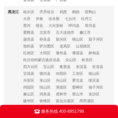
黑龙江
哈尔滨
齐齐哈尔
鸡西
鹤岗
双鸭山
大庆
伊春
佳木斯
七台河
牡丹江
黑河
绥化
大兴安岭
呼玛县
塔河县
爱辉县
北安市
五大连池市
嫩江市
逊克县
孙吴县
新兴区
桃山区
茄子河区
勃利县
萨尔图区
龙凤区
让胡路区
红岗区
大同区
肇州县
肇源县
林甸县
杜尔伯特蒙古族自治县
尖山区
岭东区
四方台区
宝山区
集贤县
友谊县
友谊县
宝清县
饶河县
向阳区
工农区
南山区
兴安区
东山区
兴山区
萝北县
绥滨县
鸡冠区
恒山区
滴道区
梨树区
城子河区
麻山区
鸡东县
虎林市
密山市
龙沙区
建华区
铁锋区
富拉尔基区
昂昂溪区
碾子山区
梅里斯达斡尔族区
讷河市
服务热线 400-8951798
甘南县
龙江县
克山县
克东县
依安县