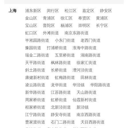
上海
浦东新区
闵行区
松江区
嘉定区
静安区
金山区
青浦区
徐汇区
奉贤区
黄浦区
宝山区
普陀区
杨浦区
崇明区
长宁区
虹口区
外滩街道
南京东路街道
半淞园路街道
小东门街道
老西门街道
豫园街道
打浦桥街道
淮海中路街道
瑞金二路街道
五里桥街道
湖南路街道
天平路街道
枫林路街道
徐家汇街道
斜土路街道
长桥街道
漕河泾街道
康健新村街道
虹梅路街道
田林街道
凌云路街道
龙华街道
华泾镇
华阳路街道
新华路街道
江苏路街道
天山路街道
周家桥街道
虹桥街道
仙霞新村街道
程家桥街道
北新泾街道
新泾镇
江宁路街道
静安寺街道
南京西路街道
曹家渡街道
石门二路街道
天目西路街道