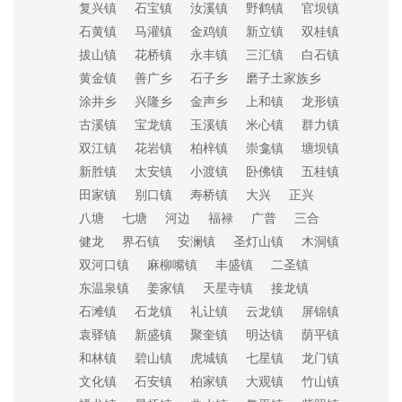
复兴镇
石宝镇
汝溪镇
野鹤镇
官坝镇
石黄镇
马灌镇
金鸡镇
新立镇
双桂镇
拔山镇
花桥镇
永丰镇
三汇镇
白石镇
黄金镇
善广乡
石子乡
磨子土家族乡
涂井乡
兴隆乡
金声乡
上和镇
龙形镇
古溪镇
宝龙镇
玉溪镇
米心镇
群力镇
双江镇
花岩镇
柏梓镇
崇龛镇
塘坝镇
新胜镇
太安镇
小渡镇
卧佛镇
五桂镇
田家镇
别口镇
寿桥镇
大兴
正兴
八塘
七塘
河边
福禄
广普
三合
健龙
界石镇
安澜镇
圣灯山镇
木洞镇
双河口镇
麻柳嘴镇
丰盛镇
二圣镇
东温泉镇
姜家镇
天星寺镇
接龙镇
石滩镇
石龙镇
礼让镇
云龙镇
屏锦镇
袁驿镇
新盛镇
聚奎镇
明达镇
荫平镇
和林镇
碧山镇
虎城镇
七星镇
龙门镇
文化镇
石安镇
柏家镇
大观镇
竹山镇