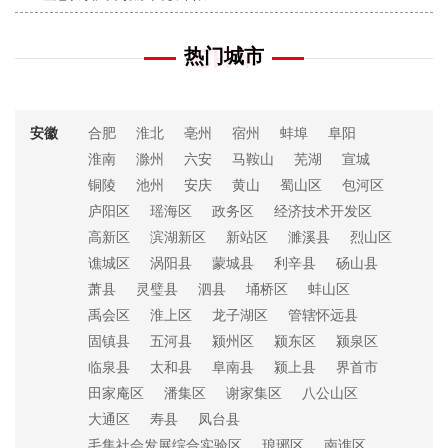
CITY
热门城市
安徽
合肥
淮北
亳州
宿州
蚌埠
阜阳
淮南
滁州
六安
马鞍山
芜湖
宣城
铜陵
池州
安庆
黄山
蜀山区
包河区
庐阳区
瑶海区
政务区
经济技术开发区
高新区
滨湖新区
新站区
濉溪县
烈山区
谯城区
涡阳县
蒙城县
利辛县
砀山县
萧县
灵璧县
泗县
埇桥区
蚌山区
禹会区
淮上区
龙子湖区
管辖怀远县
固镇县
五河县
颍州区
颍东区
颍泉区
临泉县
太和县
阜南县
颍上县
界首市
田家庵区
潘集区
谢家集区
八公山区
大通区
寿县
凤台县
毛集社会发展综合实验区
琅琊区
南谯区