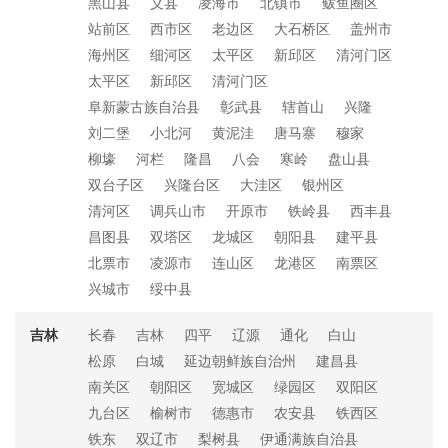
黑山县
义县
凌海市
北镇市
鲅鱼圈区
站前区
西市区
老边区
大石桥区
盖州市
海州区
细河区
太平区
新邱区
清河门区
太平区
新邱区
清河门区
阜新蒙古族自治县
彰武县
辖首山
兴隆
刘二堡
小北河
黄泥洼
唐马寨
穆家
柳壕
河栏
隆昌
八会
寒岭
盘山县
双台子区
兴隆台区
大洼区
银州区
清河区
调兵山市
开原市
铁岭县
西丰县
昌图县
双塔区
龙城区
朝阳县
建平县
北票市
凌源市
连山区
龙港区
南票区
兴城市
绥中县
吉林
长春
吉林
四平
辽源
通化
白山
松原
白城
延边朝鲜族自治州
建昌县
南关区
朝阳区
宽城区
绿园区
双阳区
九台区
榆树市
德惠市
农安县
铁西区
铁东
双辽市
梨树县
伊通满族自治县