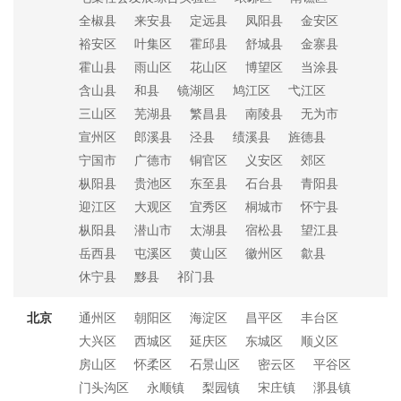
全椒县
来安县
定远县
凤阳县
金安区
裕安区
叶集区
霍邱县
舒城县
金寨县
霍山县
雨山区
花山区
博望区
当涂县
含山县
和县
镜湖区
鸠江区
弋江区
三山区
芜湖县
繁昌县
南陵县
无为市
宣州区
郎溪县
泾县
绩溪县
旌德县
宁国市
广德市
铜官区
义安区
郊区
枞阳县
贵池区
东至县
石台县
青阳县
迎江区
大观区
宜秀区
桐城市
怀宁县
枞阳县
潜山市
太湖县
宿松县
望江县
岳西县
屯溪区
黄山区
徽州区
歙县
休宁县
黟县
祁门县
北京
通州区
朝阳区
海淀区
昌平区
丰台区
大兴区
西城区
延庆区
东城区
顺义区
房山区
怀柔区
石景山区
密云区
平谷区
门头沟区
永顺镇
梨园镇
宋庄镇
漷县镇