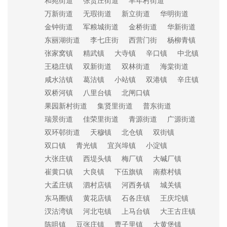
和苑街道
张贵庄街道
丰年村街道
万新街道
无瑕街道
新立街道
华明街道
金钟街道
军粮城街道
金桥街道
华新街道
东丽湖街道
李七庄街
西营门街
杨柳青镇
张家窝镇
精武镇
大寺镇
辛口镇
中北镇
王稳庄镇
双新街道
双林街道
海棠街道
咸水沽镇
葛沽镇
小站镇
双港镇
辛庄镇
双桥河镇
八里台镇
北闸口镇
果园新村街道
集贤里街道
普东街道
瑞景街道
佳荣里街道
青源街道
广源街道
双环邨街道
天穆镇
北仓镇
双街镇
双口镇
青光镇
宜兴埠镇
小淀镇
大张庄镇
西堤头镇
梅厂镇
大碱厂镇
崔黄口镇
大良镇
下伍旗镇
南蔡村镇
大孟庄镇
泗村店镇
河西务镇
城关镇
东马圈镇
黄花店镇
石各庄镇
王庆坨镇
汊沽湾镇
河北屯镇
上马台镇
大王古庄镇
陈咀镇
豆张庄镇
曹子里镇
大黄堡镇