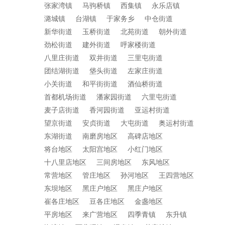
张家湾镇
马驹桥镇
西集镇
永乐店镇
潞城镇
台湖镇
于家务乡
中仓街道
新华街道
玉桥街道
北苑街道
朝外街道
劲松街道
建外街道
呼家楼街道
八里庄街道
双井街道
三里屯街道
团结湖街道
垡头街道
左家庄街道
小关街道
和平街街道
酒仙桥街道
首都机场街道
潘家园街道
六里屯街道
麦子店街道
香河园街道
亚运村街道
望京街道
安贞街道
大屯街道
奥运村街道
东湖街道
南磨房地区
高碑店地区
将台地区
太阳宫地区
小红门地区
十八里店地区
三间房地区
东风地区
常营地区
管庄地区
孙河地区
王四营地区
东坝地区
黑庄户地区
黑庄户地区
崔各庄地区
豆各庄地区
金盏地区
平房地区
来广营地区
四季青镇
东升镇