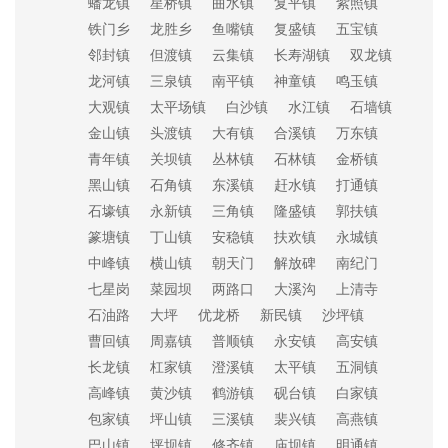
蟠龙镇
星桥镇
曲水镇
复平镇
紫照镇
铁门乡
龙胜乡
鱼嘴镇
复盛镇
五宝镇
邻封镇
但渡镇
云集镇
长寿湖镇
双龙镇
龙河镇
三泉镇
南平镇
神童镇
鸣玉镇
大观镇
太平场镇
白沙镇
水江镇
石墙镇
金山镇
头渡镇
大有镇
合溪镇
万东镇
青年镇
关坝镇
丛林镇
石林镇
金桥镇
黑山镇
石角镇
东溪镇
赶水镇
打通镇
石壕镇
永新镇
三角镇
隆盛镇
郭扶镇
篆塘镇
丁山镇
安稳镇
扶欢镇
永城镇
中峰镇
横山镇
朝天门
解放碑
南纪门
七星岗
菜园坝
两路口
大溪沟
上清寺
石油路
大坪
优龙桥
新民镇
沙坪镇
曹回镇
周嘉镇
普顺镇
永安镇
高安镇
长龙镇
杠家镇
澄溪镇
太平镇
五洞镇
高峰镇
黄沙镇
鹤游镇
砚台镇
白家镇
包家镇
坪山镇
三溪镇
裴兴镇
高燕镇
巴山镇
坪坝镇
修齐镇
庙坝镇
明通镇