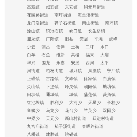
高观镇
咸宜镇
东安镇
铜元局街道
花园路街道
南坪街道
海棠溪街道
龙门浩街道
弹子石街道
南山街道
南坪镇
涂山镇
鸡冠石镇
峡口道
长生桥镇
迎龙镇
广阳镇
旧县
安居
平滩
虎峰
少云
蒲吕
侣俸
土桥
二坪
水口
白羊
石鱼
维新
高楼
福果
大庙
华兴
围龙
永嘉
安溪
西河
太平
河街道
柏杨街道
城厢镇
凤凰镇
宁厂镇
上磺镇
古路镇
文峰镇
徐家镇
白鹿镇
尖山镇
下堡镇
峰灵镇
朝阳镇
塘坊镇
田坝镇
通城镇
土城镇
蒲莲镇
菱角镇
红池坝镇
胜利乡
大河乡
天星乡
长桂乡
鱼鳞乡
乌龙乡
花台乡
兰英乡
双阳乡
中梁乡
天元乡
新山村街道
跃进村街道
九宫庙街道
茄子溪街道
春晖路街道
八桥镇
建胜镇
跳磴镇