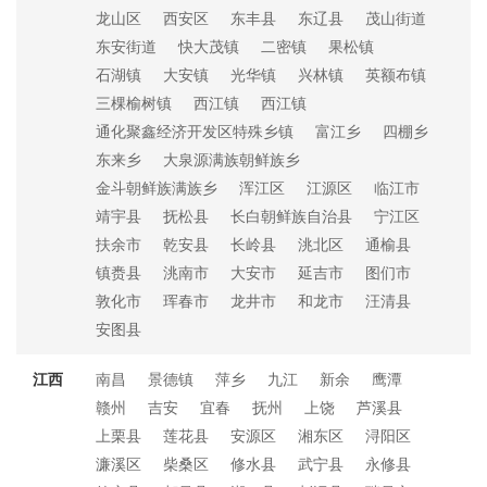
龙山区
西安区
东丰县
东辽县
茂山街道
东安街道
快大茂镇
二密镇
果松镇
石湖镇
大安镇
光华镇
兴林镇
英额布镇
三棵榆树镇
西江镇
西江镇
通化聚鑫经济开发区特殊乡镇
富江乡
四棚乡
东来乡
大泉源满族朝鲜族乡
金斗朝鲜族满族乡
浑江区
江源区
临江市
靖宇县
抚松县
长白朝鲜族自治县
宁江区
扶余市
乾安县
长岭县
洮北区
通榆县
镇赉县
洮南市
大安市
延吉市
图们市
敦化市
珲春市
龙井市
和龙市
汪清县
安图县
江西
南昌
景德镇
萍乡
九江
新余
鹰潭
赣州
吉安
宜春
抚州
上饶
芦溪县
上栗县
莲花县
安源区
湘东区
浔阳区
濂溪区
柴桑区
修水县
武宁县
永修县